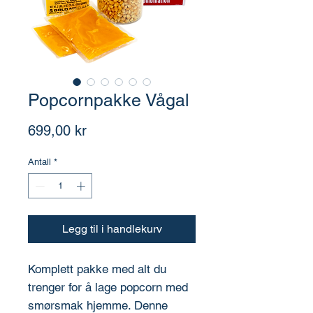
Popcornpakke Vågal
Pris
699,00 kr
Antall
*
Legg til i handlekurv
Komplett pakke med alt du
trenger for å lage popcorn med
smørsmak hjemme. Denne